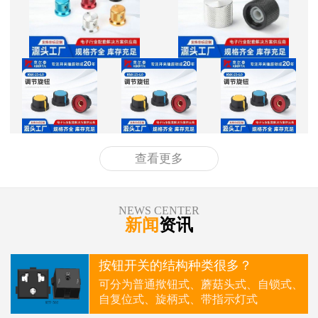
查看更多
NEWS CENTER
新闻
资讯
按钮开关的结构种类很多？
可分为普通揿钮式、蘑菇头式、自锁式、
自复位式、旋柄式、带指示灯式