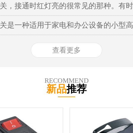
查看更多
RECOMMEND
新品
推荐