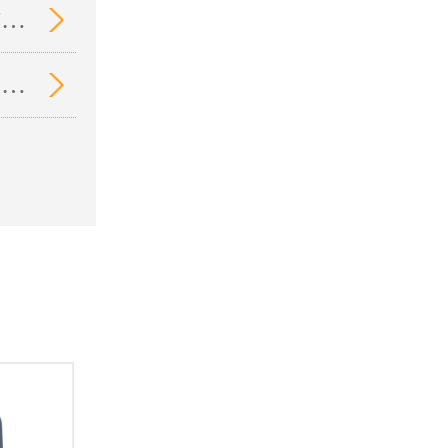
船形开关，接通时红灯亮的很常见的那种。有时候关不掉，就是弹不回来，而且经常跳空气开关的故障
船型开关是一种适用于家电和办公设备的小型高容量电源开关