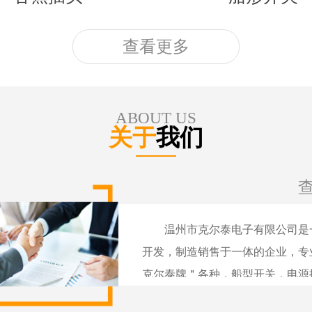
查看更多
ABOUT US
关于
我们
温州市克尔泰电子有限公司是
开发，制造销售于一体的企业，专
克尔泰牌＂各种．船型开关．电源
...
线柱．旋钮，香蕉插头座．保险丝