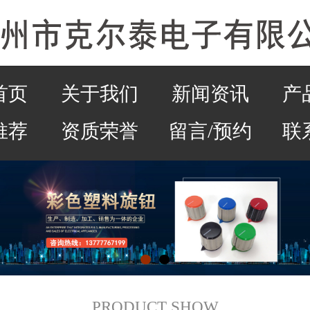
首页
关于我们
新闻资讯
产
推荐
资质荣誉
留言/预约
联
PRODUCT SHOW